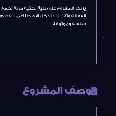
سلسة وموثوقة.
وصف المشروع
قمنا في بتطوير تطبيق "صديق" كحل تقني 
التوثيق.